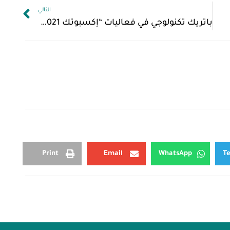
التالي
باتريك تكنولوجي في فعاليات “إكسبوتك 2021” بعنوان “التحول الرقمي”
Print
Email
WhatsApp
T