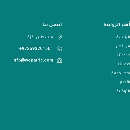
هم الروابط
اتصل بنا​
لرئيسة
فلسطين ،غزة
ن نحن
972593201501+
دماتنا
info@wepatric.com
عمالنا
حجز خدمة
لأخبار
لتوظيف