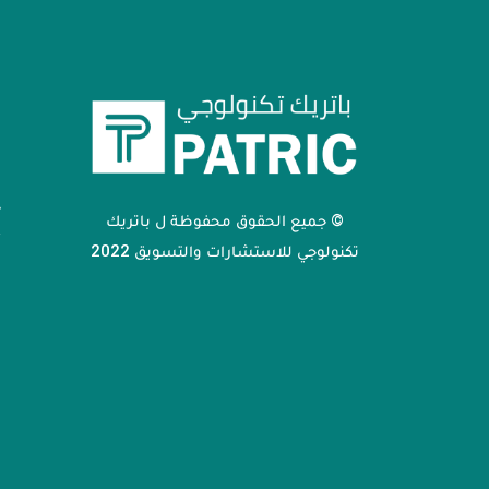
أ
ا
م
خ
© جميع الحقوق محفوظة ل باتريك
أ
تكنولوجي للاستشارات والتسويق 2022
ا
ا
ا