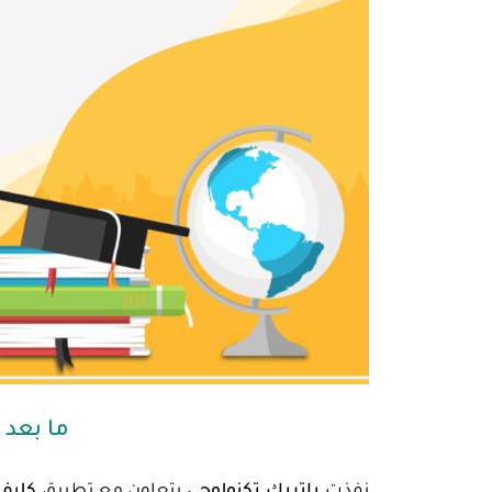
ما بعد ا
نفذت
باتريك تكنولوجي
بتعاون مع تطبيق
كليفر