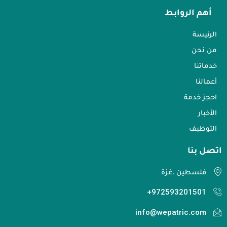
أهم الروابط
الرئيسة
من نحن
خدماتنا
أعمالنا
احجز خدمة
الأخبار
التوظيف
اتصل بنا​
فلسطين ،غزة
972593201501+
info@wepatric.com