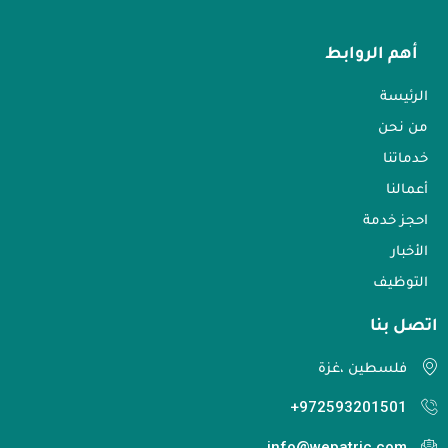
أهم الروابط
الرئيسة
من نحن
خدماتنا
أعمالنا
احجز خدمة
الأخبار
التوظيف
اتصل بنا​
فلسطين ،غزة
972593201501+
info@wepatric.com