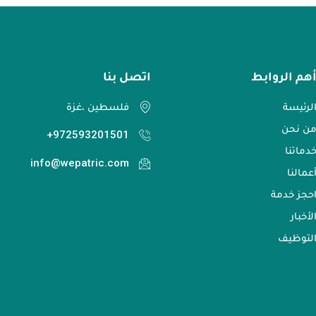
هم الروابط
اتصل بنا​
لرئيسة
فلسطين ،غزة
ن نحن
972593201501+
دماتنا
info@wepatric.com
عمالنا
حجز خدمة
لأخبار
لتوظيف