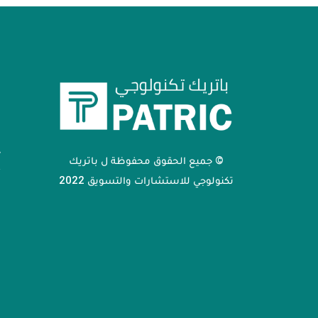
أ
ا
م
خ
© جميع الحقوق محفوظة ل باتريك
أ
تكنولوجي للاستشارات والتسويق 2022
ا
ا
ا