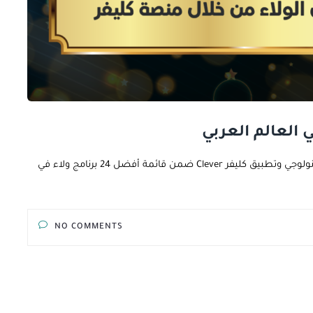
موقع beststartup يختار شركة Patric Technology- باتريك تكنولوجي وتطبيق كليفر Clever ضمن قائمة أفضل 24 برنامج ولاء في
NO COMMENTS