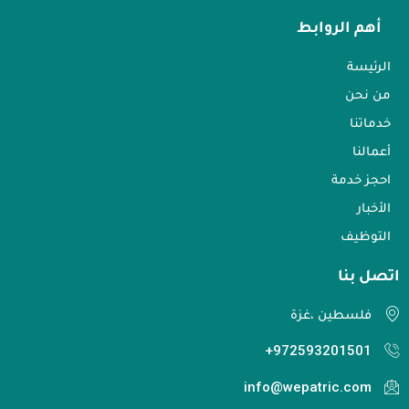
أهم الروابط
الرئيسة
من نحن
خدماتنا
أعمالنا
احجز خدمة
الأخبار
التوظيف
اتصل بنا​
فلسطين ،غزة
972593201501+
info@wepatric.com