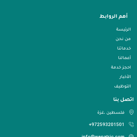
أهم الروابط
الرئيسة
من نحن
خدماتنا
أعمالنا
احجز خدمة
الأخبار
التوظيف
اتصل بنا​
فلسطين ،غزة
972593201501+
info@wepatric.com